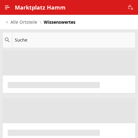
Zum Hauptinhalt wechseln
Marktplatz Hamm
Alle Ortsteile
Wissenswertes
Alle Ortsteile
Impressum
Suche
Nutzungsbedingungen
Datenschutz