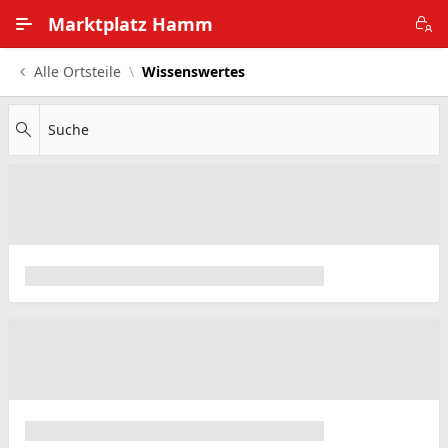
Zum Hauptinhalt wechseln
Marktplatz Hamm
Alle Ortsteile
Wissenswertes
Alle Ortsteile
Impressum
Suche
Nutzungsbedingungen
Datenschutz