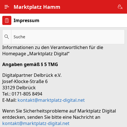
Zum Hauptinhalt wechseln
Marktplatz Hamm
Impressum
Alle Ortsteile
Impressum
Suche
Informationen zu den Verantwortlichen für die
Nutzungsbedingungen
Homepage „Marktplatz Digital“
Datenschutz
Angaben gemäß § 5 TMG
Digitalpartner Delbrück e.V.
Josef-Klocke-Straße 6
33129 Delbrück
Tel.: 0171-805 8494
E-Mail:
kontakt@marktplatz-digital.net
Wenn Sie Sicherheitsprobleme auf Marktplatz Digital
entdecken, senden Sie bitte eine Nachricht an
kontakt@marktplatz-digital.net