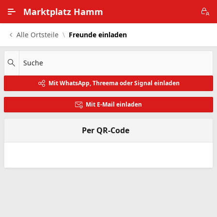
Zum Hauptinhalt wechseln
Marktplatz Hamm
Alle Ortsteile
Freunde einladen
Alle Ortsteile
Impressum
Suche
Mit WhatsApp, Threema oder Signal einladen
Nutzungsbedingungen
Mit E-Mail einladen
Datenschutz
Per QR-Code