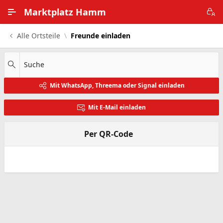
Zum Hauptinhalt wechseln
Marktplatz Hamm
Alle Ortsteile
Freunde einladen
Alle Ortsteile
Impressum
Suche
Mit WhatsApp, Threema oder Signal einladen
Nutzungsbedingungen
Mit E-Mail einladen
Datenschutz
Per QR-Code