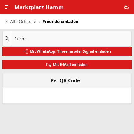
Zum Hauptinhalt wechseln
Marktplatz Hamm
Alle Ortsteile
Freunde einladen
Alle Ortsteile
Impressum
Suche
Mit WhatsApp, Threema oder Signal einladen
Nutzungsbedingungen
Mit E-Mail einladen
Datenschutz
Per QR-Code